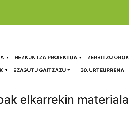
vigation
RA
HEZKUNTZA PROIEKTUA
ZERBITZU ORO
K
EZAGUTU GAITZAZU
50. URTEURRENA
Argazkiak
k elkarrekin materiala