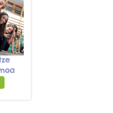
tze
smoa