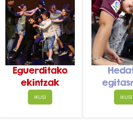
Eguerditako
Heda
ekintzak
egita
IKUSI
IKUSI