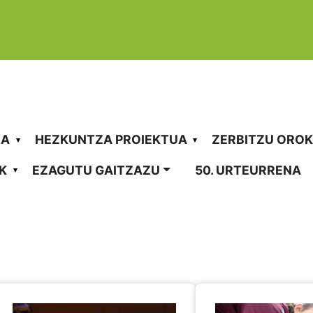
vigation
RA
HEZKUNTZA PROIEKTUA
ZERBITZU ORO
K
EZAGUTU GAITZAZU
50. URTEURRENA
olaz kanpokoak