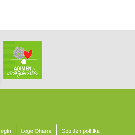
 egin
Lege Oharra
Cookien politika