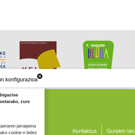
un konfigurazioa
abigazioa
koetarako, zure
taeraren jarraipena
OINEKO MENUA
Kontaktua
Gurekin lan
tako cookie-n bidez