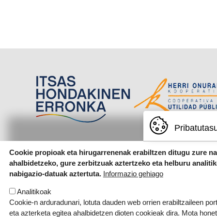
Pribatutas
Cookie propioak eta hirugarrenenak erabiltzen ditugu zure n
ahalbidetzeko, gure zerbitzuak aztertzeko eta helburu analiti
nabigazio-datuak aztertuta.
Informazio gehiago
Analitikoak
Cookie-n arduradunari, lotuta dauden web orrien erabiltzaileen por
eta azterketa egitea ahalbidetzen dioten cookieak dira. Mota hone