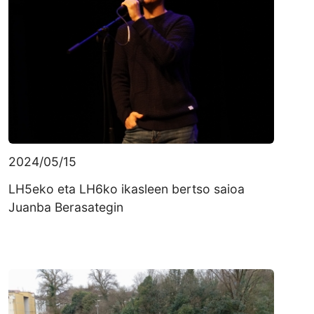
2024/05/15
LH5eko eta LH6ko ikasleen bertso saioa
Juanba Berasategin