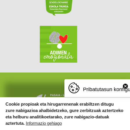
Pribatutasun konfig
Cookie propioak eta hirugarrenenak erabiltzen ditugu
zure nabigazioa ahalbidetzeko, gure zerbitzuak aztertzeko
eta helburu analitikoetarako, zure nabigazio-datuak
aztertuta.
Informazio gehiago
© 2025 PASAIA LEZO LIZEOA IKE