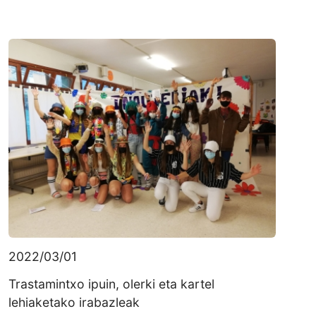
2022/03/01
Trastamintxo ipuin, olerki eta kartel
lehiaketako irabazleak