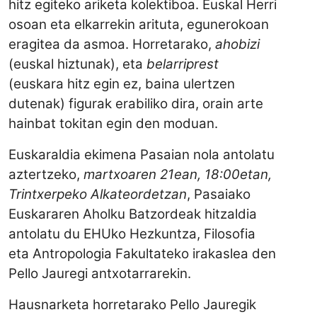
hitz egiteko ariketa kolektiboa. Euskal Herri
osoan eta elkarrekin arituta, egunerokoan
eragitea da asmoa. Horretarako,
ahobizi
(euskal hiztunak), eta
belarriprest
(euskara hitz egin ez, baina ulertzen
dutenak) figurak erabiliko dira, orain arte
hainbat tokitan egin den moduan.
Euskaraldia ekimena Pasaian nola antolatu
aztertzeko,
martxoaren 21ean, 18:00etan,
Trintxerpeko Alkateordetzan
, Pasaiako
Euskararen Aholku Batzordeak hitzaldia
antolatu du EHUko Hezkuntza, Filosofia
eta Antropologia Fakultateko irakaslea den
Pello Jauregi antxotarrarekin.
Hausnarketa horretarako Pello Jauregik