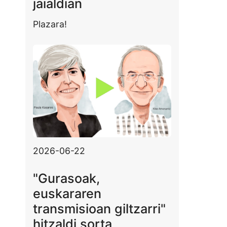
jaialdian
Plazara!
2026-06-22
"Gurasoak,
euskararen
transmisioan giltzarri"
hitzaldi sorta