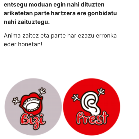
entsegu moduan egin nahi dituzten
ariketetan parte hartzera ere gonbidatu
nahi zaituztegu.
Anima zaitez eta parte har ezazu erronka
eder honetan!