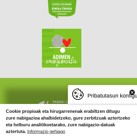
Pribatutasun konfig
Cookie propioak eta hirugarrenenak erabiltzen ditugu
zure nabigazioa ahalbidetzeko, gure zerbitzuak aztertzeko
eta helburu analitikoetarako, zure nabigazio-datuak
aztertuta.
Informazio gehiago