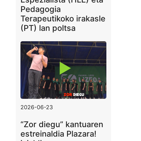
Pedagogia
Terapeutikoko irakasle
(PT) lan poltsa
2026-06-23
“Zor diegu” kantuaren
estreinaldia Plazara!