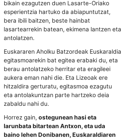
bikain ezagutzen duen Lasarte-Oriako
esperientzia hartuko da abiapuntutzat,
bera ibili baitzen, beste hainbat
lasartearrekin batean, ekimena lantzen eta
antolatzen.
Euskararen Aholku Batzordeak Euskaraldia
egitasmoarekin bat egitea erabaki du, eta
berau antolatzeko herritar eta eragileei
aukera eman nahi die. Eta Lizeoak ere
hitzaldira gerturatu, egitasmoa ezagutu
eta antolakuntzan parte hartzeko deia
zabaldu nahi du.
Horrez gain,
ostegunean hasi eta
larunbata bitartean Antxon, eta uda
baino lehen Donibanen, Euskaraldiaren