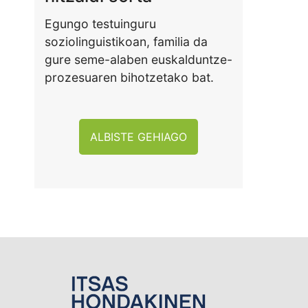
Egungo testuinguru
soziolinguistikoan, familia da
gure seme-alaben euskalduntze-
prozesuaren bihotzetako bat.
ALBISTE GEHIAGO