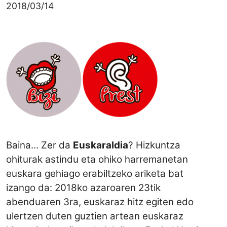
2018/03/14
Baina… Zer da
Euskaraldia
? Hizkuntza
ohiturak astindu eta ohiko harremanetan
euskara gehiago erabiltzeko ariketa bat
izango da: 2018ko azaroaren 23tik
abenduaren 3ra, euskaraz hitz egiten edo
ulertzen duten guztien artean euskaraz