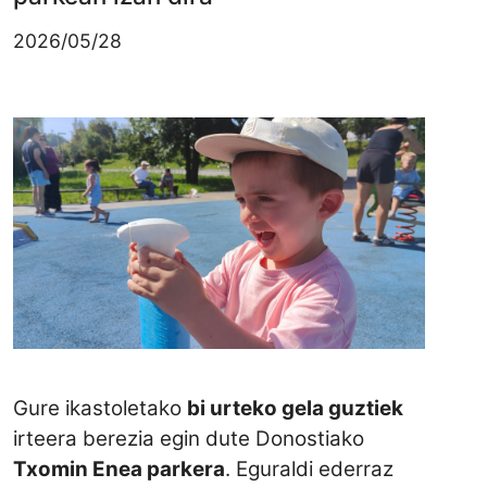
2026/05/28
Irudia
Gure ikastoletako
bi urteko gela guztiek
irteera berezia egin dute Donostiako
Txomin Enea
parkera
. Eguraldi ederraz