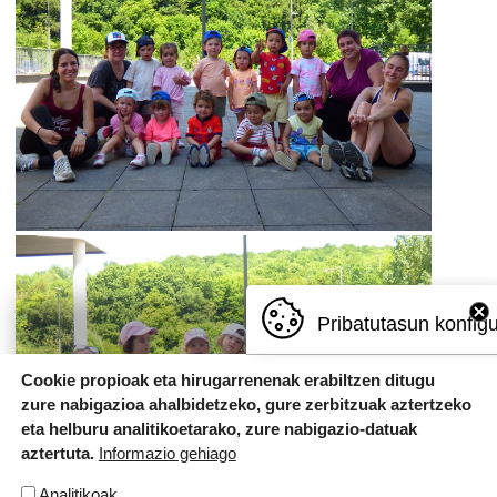
Pribatutasun konfig
Cookie propioak eta hirugarrenenak erabiltzen ditugu
zure nabigazioa ahalbidetzeko, gure zerbitzuak aztertzeko
eta helburu analitikoetarako, zure nabigazio-datuak
aztertuta.
Informazio gehiago
Analitikoak