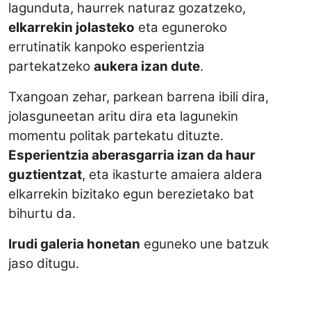
lagunduta, haurrek naturaz gozatzeko,
elkarrekin jolasteko
eta eguneroko
errutinatik kanpoko esperientzia
partekatzeko
aukera izan dute
.
Txangoan zehar, parkean barrena ibili dira,
jolasguneetan aritu dira eta lagunekin
momentu politak partekatu dituzte.
Esperientzia aberasgarria izan da haur
guztientzat
, eta ikasturte amaiera aldera
elkarrekin bizitako egun berezietako bat
bihurtu da.
Irudi galeria honetan
eguneko une batzuk
jaso ditugu.