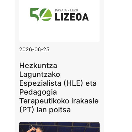
2026-06-25
Hezkuntza
Laguntzako
Espezialista (HLE) eta
Pedagogia
Terapeutikoko irakasle
(PT) lan poltsa