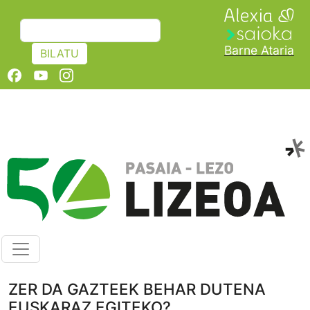
Skip to main content
BILATU
Barne Ataria
BILATU
Albisteak
ZER DA GAZTEEK BEHAR DUTENA
EUSKARAZ EGITEKO?