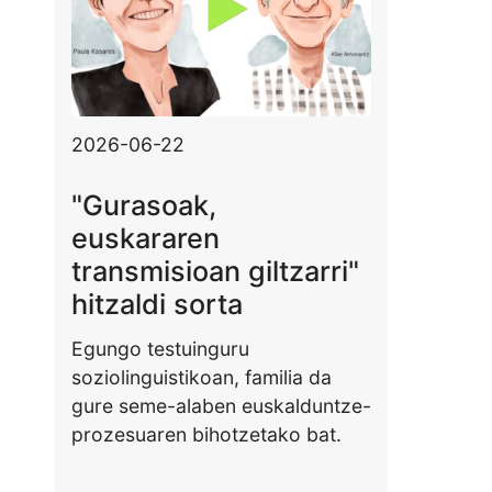
2026-06-22
"Gurasoak,
euskararen
transmisioan giltzarri"
hitzaldi sorta
Egungo testuinguru
soziolinguistikoan, familia da
gure seme-alaben euskalduntze-
prozesuaren bihotzetako bat.