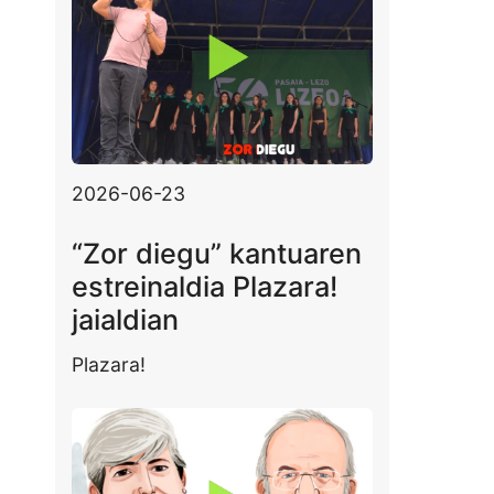
2026-06-23
“Zor diegu” kantuaren
estreinaldia Plazara!
jaialdian
Plazara!