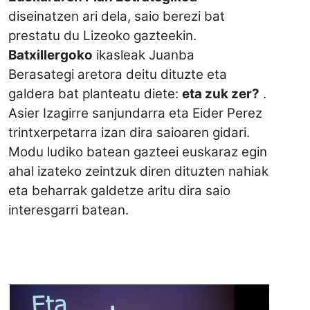
diseinatzen ari dela, saio berezi bat
prestatu du Lizeoko gazteekin.
Batxillergoko
ikasleak Juanba
Berasategi aretora deitu dituzte eta
galdera bat planteatu diete:
eta zuk zer?
.
Asier Izagirre sanjundarra eta Eider Perez
trintxerpetarra izan dira saioaren gidari.
Modu ludiko batean gazteei euskaraz egin
ahal izateko zeintzuk diren dituzten nahiak
eta beharrak galdetze aritu dira saio
interesgarri batean.