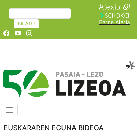
Skip to main content
BILATU
Barne Ataria
BILATU
Albisteak
EUSKARAREN EGUNA BIDEOA