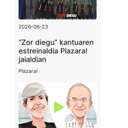
2026-06-23
“Zor diegu” kantuaren
estreinaldia Plazara!
jaialdian
Plazara!