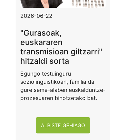
2026-06-22
"Gurasoak,
euskararen
transmisioan giltzarri"
hitzaldi sorta
Egungo testuinguru
soziolinguistikoan, familia da
gure seme-alaben euskalduntze-
prozesuaren bihotzetako bat.
ALBISTE GEHIAGO