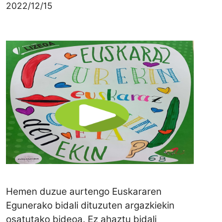
2022/12/15
Hemen duzue aurtengo Euskararen
Egunerako bidali dituzuten argazkiekin
osatutako bideoa. Ez ahaztu bidali