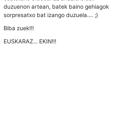
duzuenon artean, batek baino gehiagok
sorpresatxo bat izango duzuela.... ;)
Biba zuek!!!
EUSKARAZ... EKIN!!!