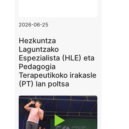
2026-06-25
Hezkuntza
Laguntzako
Espezialista (HLE) eta
Pedagogia
Terapeutikoko irakasle
(PT) lan poltsa