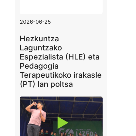
2026-06-25
Hezkuntza
Laguntzako
Espezialista (HLE) eta
Pedagogia
Terapeutikoko irakasle
(PT) lan poltsa