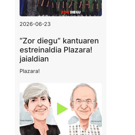
2026-06-23
“Zor diegu” kantuaren
estreinaldia Plazara!
jaialdian
Plazara!