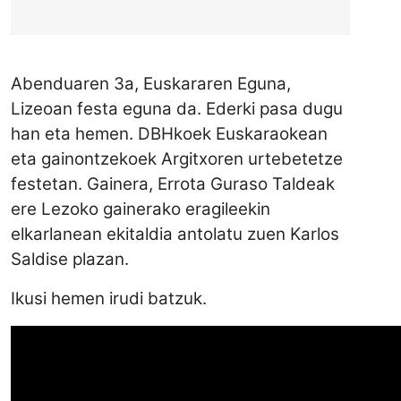
Abenduaren 3a, Euskararen Eguna,
Lizeoan festa eguna da. Ederki pasa dugu
han eta hemen. DBHkoek Euskaraokean
eta gainontzekoek Argitxoren urtebetetze
festetan. Gainera, Errota Guraso Taldeak
ere Lezoko gainerako eragileekin
elkarlanean ekitaldia antolatu zuen Karlos
Saldise plazan.
Ikusi hemen irudi batzuk.