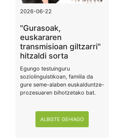
2026-06-22
"Gurasoak,
euskararen
transmisioan giltzarri"
hitzaldi sorta
Egungo testuinguru
soziolinguistikoan, familia da
gure seme-alaben euskalduntze-
prozesuaren bihotzetako bat.
ALBISTE GEHIAGO