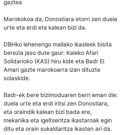
gaztea
Marokokoa da, Donostiara etorri zen duela
urte eta erdi eta kalean bizi da.
DBHko lehenengo mailako ikasleek bisita
berezia jaso dute gaur: Kaleko Afari
Solidarioko (KAS) hiru kide eta Badr El
Amari gazte marokoarra izan dituzte
solaskide.
Badr-ek bere bizimoduaren berri eman die:
duela urte eta erdi iritsi zen Donostiara,
eta oraindik kalean bizi bada ere,
mekanika eta igeltseritza ikastaroak egin
ditu eta orain sukaldaritza ikasten ari da.