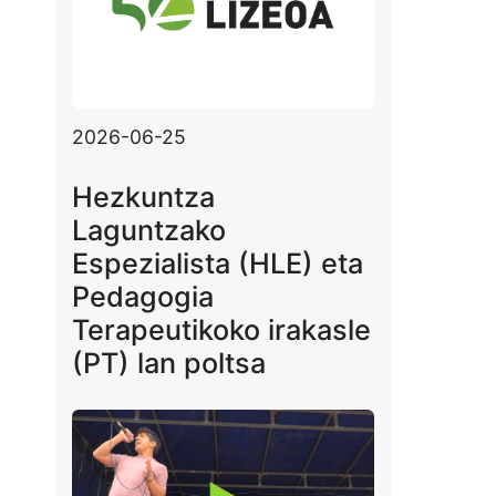
2026-06-25
Hezkuntza
Laguntzako
Espezialista (HLE) eta
Pedagogia
Terapeutikoko irakasle
(PT) lan poltsa