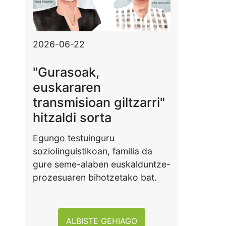
2026-06-22
"Gurasoak,
euskararen
transmisioan giltzarri"
hitzaldi sorta
Egungo testuinguru
soziolinguistikoan, familia da
gure seme-alaben euskalduntze-
prozesuaren bihotzetako bat.
ALBISTE GEHIAGO