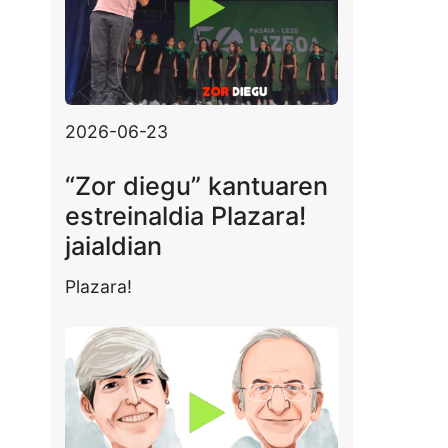
2026-06-23
“Zor diegu” kantuaren
estreinaldia Plazara!
jaialdian
Plazara!