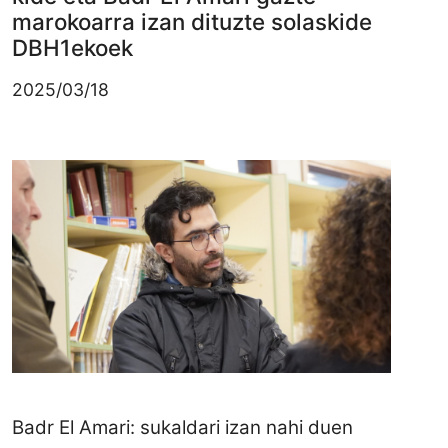
marokoarra izan dituzte solaskide
DBH1ekoek
2025/03/18
Irudia
Badr El Amari: sukaldari izan nahi duen