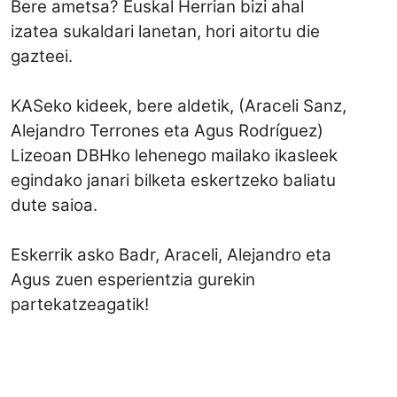
Bere ametsa? Euskal Herrian bizi ahal
izatea sukaldari lanetan, hori aitortu die
gazteei.
KASeko kideek, bere aldetik, (Araceli Sanz,
Alejandro Terrones eta Agus Rodríguez)
Lizeoan DBHko lehenego mailako ikasleek
egindako janari bilketa eskertzeko baliatu
dute saioa.
Eskerrik asko Badr, Araceli, Alejandro eta
Agus zuen esperientzia gurekin
partekatzeagatik!