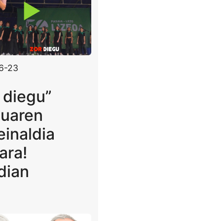
6-23
 diegu”
tuaren
einaldia
ara!
ldian
!