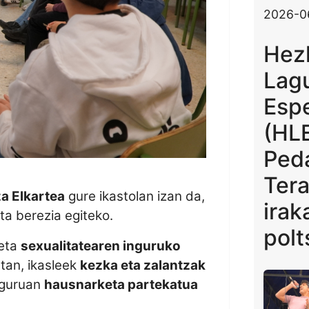
2026-0
Hez
Lag
Espe
(HLE
Ped
Ter
za Elkartea
gure ikastolan izan da,
irak
ta berezia egiteko.
polt
 eta
sexualitatearen inguruko
etan, ikasleek
kezka eta zalantzak
nguruan
hausnarketa partekatua