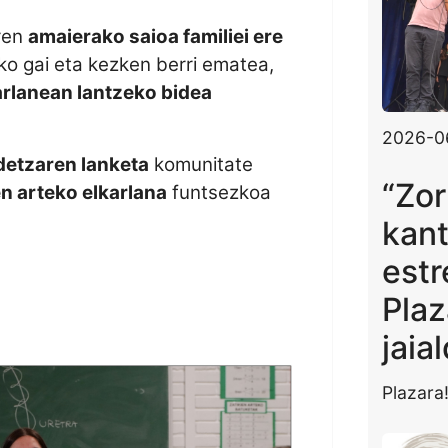
ren
amaierako saioa familiei ere
ko gai eta kezken berri ematea,
arlanean lantzeko bidea
2026-0
detzaren lanketa
komunitate
“Zor
en arteko elkarlana
funtsezkoa
.
kan
estr
Plaz
jaia
Plazara