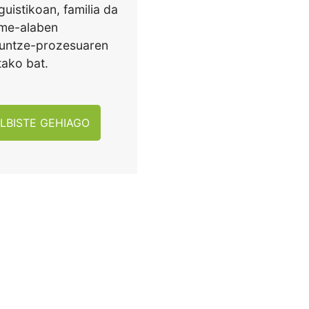
guistikoan, familia da
me-alaben
untze-prozesuaren
tako bat.
LBISTE GEHIAGO