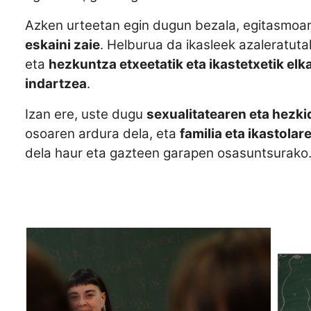
Azken urteetan egin dugun bezala, egitasmoa
eskaini zaie
. Helburua da ikasleek azaleratuta
eta
hezkuntza etxeetatik eta ikastetxetik elk
indartzea
.
Izan ere, uste dugu
sexualitatearen eta hezki
osoaren ardura dela, eta
familia eta ikastolar
dela haur eta gazteen garapen osasuntsurako