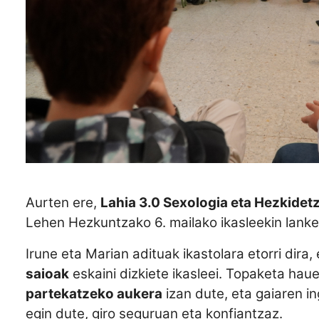
Aurten ere,
Lahia 3.0 Sexologia eta Hezkidet
Lehen Hezkuntzako 6. mailako ikasleekin lanke
Irune eta Marian adituak ikastolara etorri dira,
saioak
eskaini dizkiete ikasleei. Topaketa hau
partekatzeko aukera
izan dute, eta gaiaren i
egin dute, giro seguruan eta konfiantzaz.