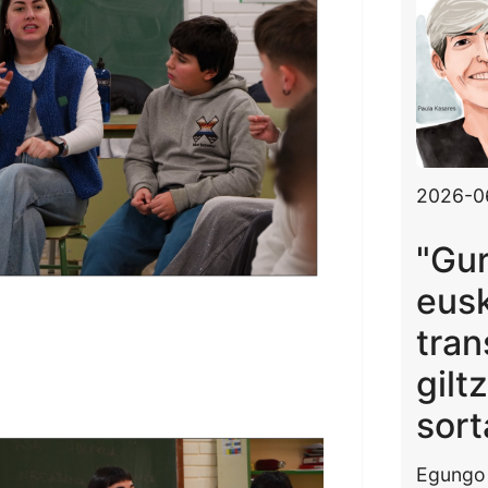
2026-0
"Gu
eus
tran
giltz
sort
Egungo 