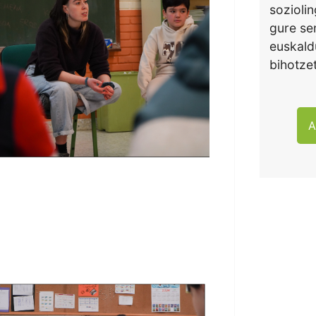
soziolin
gure se
euskald
bihotze
A