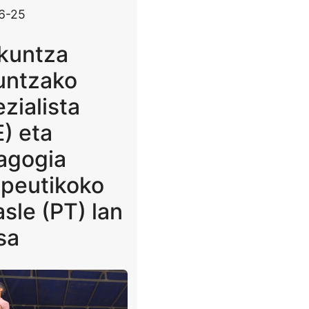
6-25
kuntza
untzako
zialista
) eta
agogia
apeutikoko
asle (PT) lan
sa