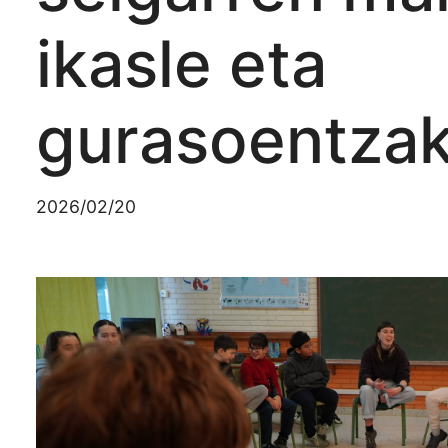
ikasle eta
gurasoentza
2026/02/20
Irudia