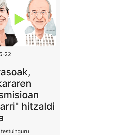
6-22
rasoak,
kararen
smisioan
arri" hitzaldi
a
testuinguru