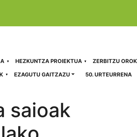
vigation
RA
HEZKUNTZA PROIEKTUA
ZERBITZU ORO
K
EZAGUTU GAITZAZU
50. URTEURRENA
Albisteak
a saioak
ilako