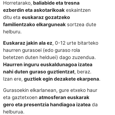
Horretarako,
baliabide eta tresna
ezberdin eta askotarikoak
eskaintzen
ditu eta
euskaraz gozatzeko
familientzako elkarguneak
sortzea dute
helburu.
Euskaraz jakin ala ez
, 0-12 urte bitarteko
haurren gurasoei (edo guraso rola
betetzen duten helduei) dago zuzendua.
Haurren inguru euskaldunagoa izatea
nahi duten guraso guztientzat
, beraz.
Izan ere,
guztiek egin dezakete ekarpena
.
Gurasoekin elkarlanean, gure etxeko haur
eta gaztetxoen
atmosferan euskarak
gero eta presentzia handiagoa izatea
da
helburua.