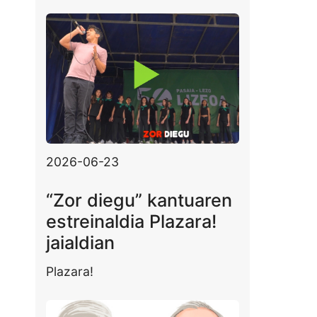
2026-06-23
“Zor diegu” kantuaren
estreinaldia Plazara!
jaialdian
Plazara!