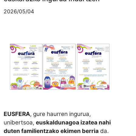
2026/05/04
Irudia
EUSFERA
, gure haurren ingurua,
unibertsoa,
euskaldunagoa izatea nahi
duten familientzako ekimen berria
da.