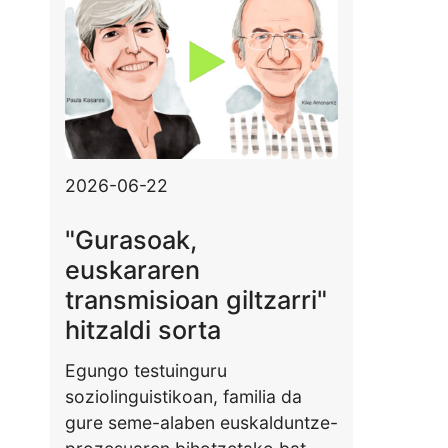
2026-06-22
"Gurasoak,
euskararen
transmisioan giltzarri"
hitzaldi sorta
Egungo testuinguru
soziolinguistikoan, familia da
gure seme-alaben euskalduntze-