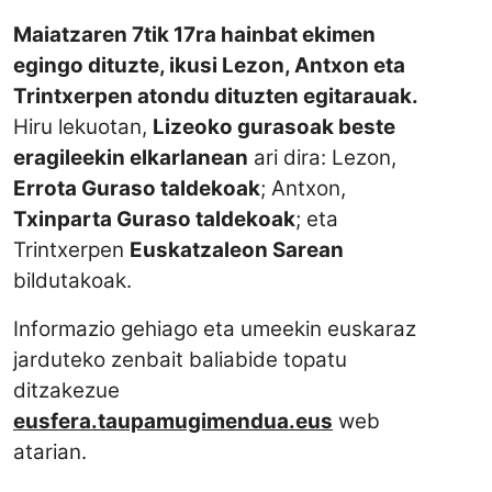
Maiatzaren 7tik 17ra hainbat ekimen
egingo dituzte, i
kusi Lezon, Antxon eta
Trintxerpen atondu dituzten egitarauak.
Hiru lekuotan,
Lizeoko gurasoak beste
eragileekin elkarlanean
ari dira: Lezon,
Errota Guraso taldekoak
; Antxon,
Txinparta Guraso taldekoak
; eta
Trintxerpen
Euskatzaleon Sarean
bildutakoak.
Informazio gehiago eta umeekin euskaraz
jarduteko zenbait baliabide topatu
ditzakezue
eusfera.taupamugimendua.eus
web
atarian.