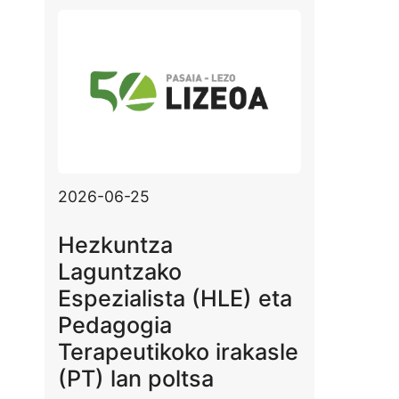
2026-06-25
Hezkuntza
Laguntzako
Espezialista (HLE) eta
Pedagogia
Terapeutikoko irakasle
(PT) lan poltsa