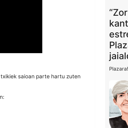
“Zor
kan
estr
Plaz
jaia
Plazara
 txikiek saioan parte hartu zuten
n: