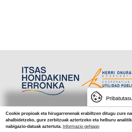
Pribatutas
Cookie propioak eta hirugarrenenak erabiltzen ditugu zure n
ahalbidetzeko, gure zerbitzuak aztertzeko eta helburu analiti
nabigazio-datuak aztertuta.
Informazio gehiago