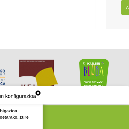
A
un konfigurazioa
abigazioa
koetarako, zure