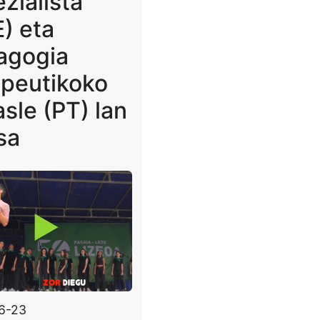
zialista
) eta
agogia
apeutikoko
asle (PT) lan
sa
6-23