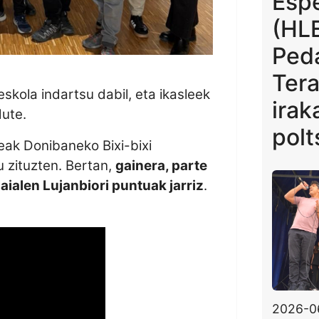
Espe
(HLE
Ped
Ter
skola indartsu dabil, eta ikasleek
irak
dute.
polt
eak Donibaneko Bixi-bixi
u zituzten. Bertan,
gainera, parte
aialen Lujanbiori puntuak jarriz
.
2026-0