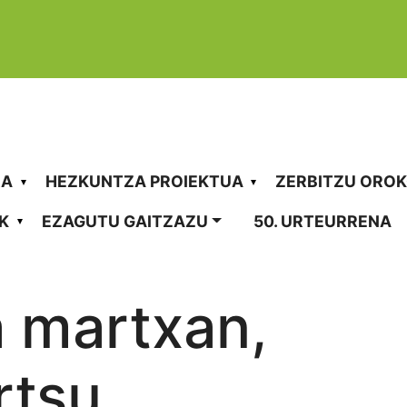
vigation
RA
HEZKUNTZA PROIEKTUA
ZERBITZU ORO
K
EZAGUTU GAITZAZU
50. URTEURRENA
Albisteak
a martxan,
rtsu