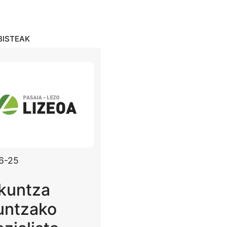
BISTEAK
6-25
kuntza
untzako