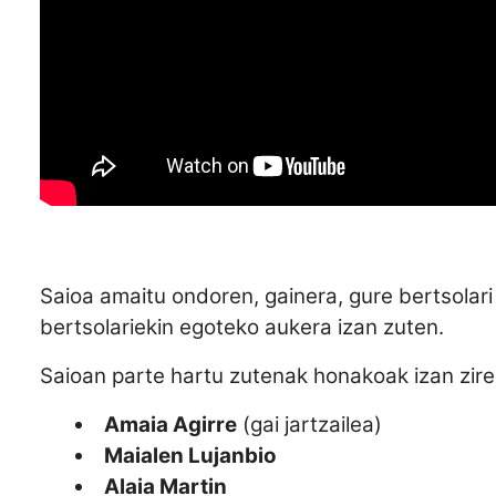
Saioa amaitu ondoren, gainera, gure bertsolari
bertsolariekin egoteko aukera izan zuten.
Saioan parte hartu zutenak honakoak izan zire
Amaia Agirre
(gai jartzailea)
Maialen Lujanbio
Alaia Martin