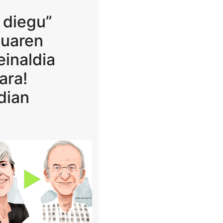
 diegu”
tuaren
einaldia
ara!
ldian
!