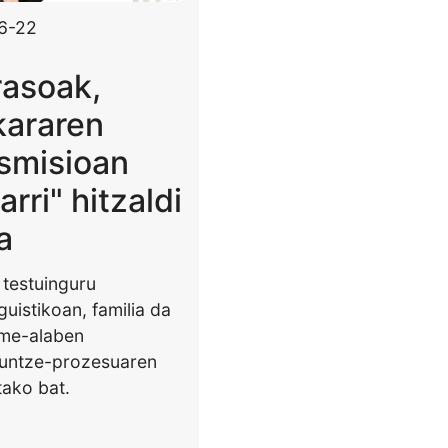
6-22
rasoak,
kararen
smisioan
arri" hitzaldi
a
testuinguru
guistikoan, familia da
me-alaben
untze-prozesuaren
tako bat.