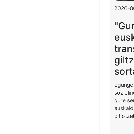
2026-0
"Gu
eus
tran
giltz
sort
Egungo 
soziolin
gure se
euskald
bihotze