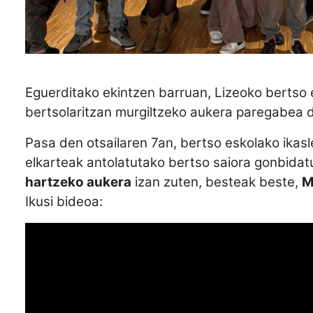
Eguerditako ekintzen barruan, Lizeoko bertso e
bertsolaritzan murgiltzeko aukera paregabea 
Pasa den otsailaren 7an, bertso eskolako ikasl
elkarteak antolatutako bertso saiora gonbidat
hartzeko aukera
izan zuten, besteak beste,
M
Ikusi bideoa: