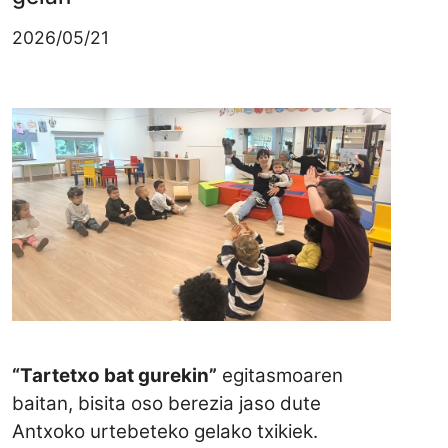
2026/05/21
Irudia
“Tartetxo bat gurekin”
egitasmoaren
baitan, bisita oso berezia jaso dute
Antxoko urtebeteko gelako txikiek.