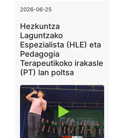
2026-06-25
Hezkuntza
Laguntzako
Espezialista (HLE) eta
Pedagogia
Terapeutikoko irakasle
(PT) lan poltsa