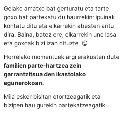
Gelako amatxo bat gerturatu eta tarte
goxo bat partekatu du haurrekin: ipuinak
kontatu ditu eta elkarrekin abesten aritu
dira. Baina, batez ere, elkarrekin une lasai
eta goxoak bizi izan dituzte. 😊
Horrelako momentuek argi erakusten dute
familien parte-hartzea zein
garrantzitsua den ikastolako
egunerokoan.
Mila esker bisitan etortzeagatik eta
bizipen hau gurekin partekatzeagatik.