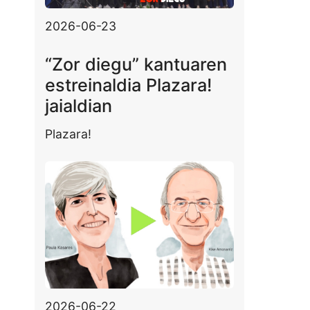
2026-06-23
“Zor diegu” kantuaren
estreinaldia Plazara!
jaialdian
Plazara!
2026-06-22