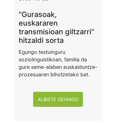
"Gurasoak,
euskararen
transmisioan giltzarri"
hitzaldi sorta
Egungo testuinguru
soziolinguistikoan, familia da
gure seme-alaben euskalduntze-
prozesuaren bihotzetako bat.
ALBISTE GEHIAGO