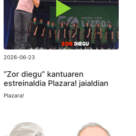
2026-06-23
“Zor diegu” kantuaren
estreinaldia Plazara! jaialdian
Plazara!