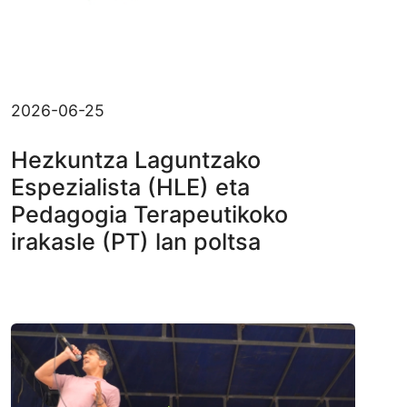
2026-06-25
Hezkuntza Laguntzako
Espezialista (HLE) eta
Pedagogia Terapeutikoko
irakasle (PT) lan poltsa