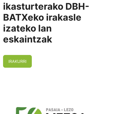
ikasturterako DBH-
BATXeko irakasle
izateko lan
eskaintzak
IRAKURRI