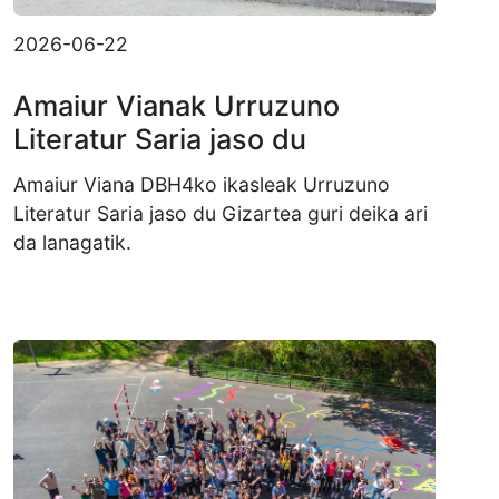
2026-06-22
Amaiur Vianak Urruzuno
Literatur Saria jaso du
Amaiur Viana DBH4ko ikasleak Urruzuno
Literatur Saria jaso du Gizartea guri deika ari
da lanagatik.