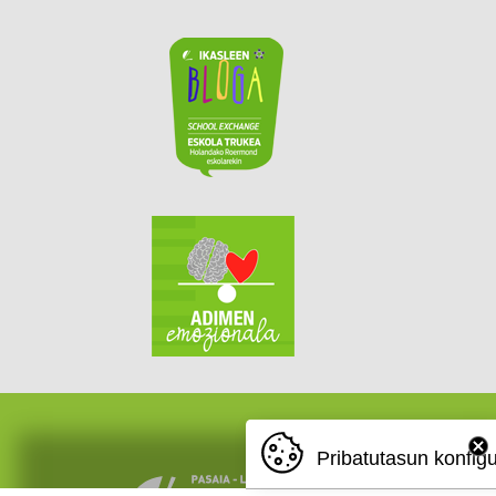
Pribatutasun konfig