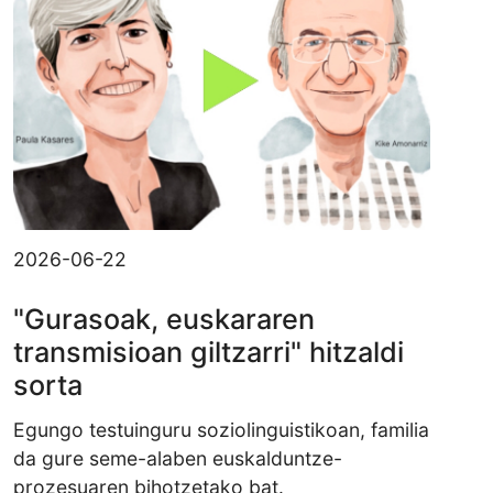
2026-06-22
"Gurasoak, euskararen
transmisioan giltzarri" hitzaldi
sorta
Egungo testuinguru soziolinguistikoan, familia
da gure seme-alaben euskalduntze-
prozesuaren bihotzetako bat.