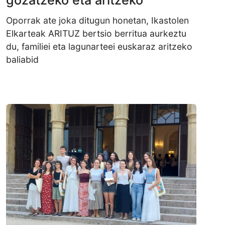
gozatzeko eta aritzeko
Oporrak ate joka ditugun honetan, Ikastolen
Elkarteak ARITUZ bertsio berritua aurkeztu
du, familiei eta lagunarteei euskaraz aritzeko
baliabid