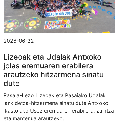
2026-06-22
Lizeoak eta Udalak Antxoko
jolas eremuaren erabilera
arautzeko hitzarmena sinatu
dute
Pasaia-Lezo Lizeoak eta Pasaiako Udalak
lankidetza-hitzarmena sinatu dute Antxoko
ikastolako Usoz eremuaren erabilera, zaintza
eta mantenua arautzeko.